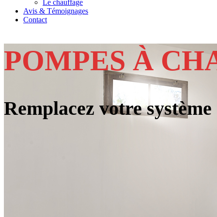
Le chauffage
Avis & Témoignages
Contact
POMPES À CH
Remplacez votre système d