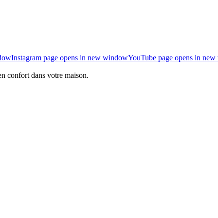
ndow
Instagram page opens in new window
YouTube page opens in new
en confort dans votre maison.