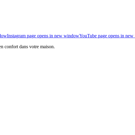
ndow
Instagram page opens in new window
YouTube page opens in new
en confort dans votre maison.