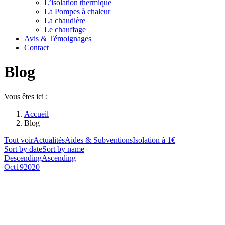
L’isolation thermique
La Pompes à chaleur
La chaudière
Le chauffage
Avis & Témoignages
Contact
Blog
Vous êtes ici :
Accueil
Blog
Tout voir
Actualités
Aides & Subventions
Isolation à 1€
Sort by date
Sort by name
Descending
Ascending
Oct
19
2020