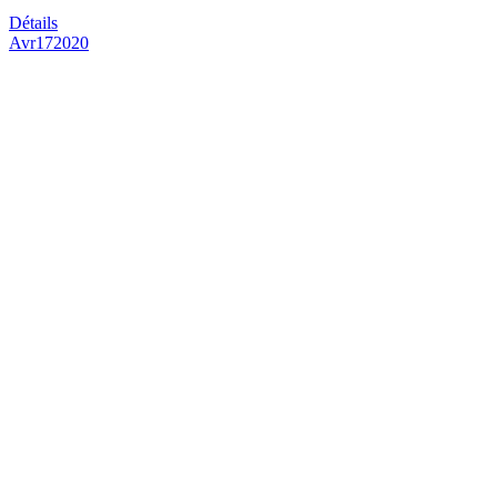
Détails
Avr
17
2020